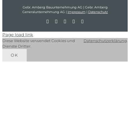
Gebr. Amberg Bauunternehmung AG | Gebr. Amberg
Generalunternehmung AG |
Impressum
|
Datenschutz
LinkedIn
Instagram
Facebook
YouTube
E-
Mail
Page load link
Diese Website verwendet Cookies und
Datenschutzerklärung
.
Dienste Dritter.
OK