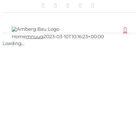
LinkedIn
Instagram
Facebook
YouTube
E-
Zum
Mail
Inhalt
springen
Home
mnuuq
2023-03-10T10:16:23+00:00
Loading...